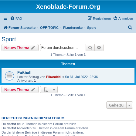
Xenoblade-Forum.Org
FAQ
Registrieren
Anmelden
S
Forum-Startseite
OFF-TOPIC
Plauderecke
Sport
u
Sport
c
Suche
Erweiterte Suche
Neues Thema
h
1 Thema • Seite
1
von
1
e
Themen
Fußball
Letzter Beitrag von
Pikarobbi
«
So 31. Jul 2022, 22:36
Antworten:
1
Neues Thema
1 Thema • Seite
1
von
1
Gehe zu
BERECHTIGUNGEN IN DIESEM FORUM
Du
darfst
neue Themen in diesem Forum erstellen.
Du
darfst
Antworten zu Themen in diesem Forum erstellen.
Du darfst deine Beiträge in diesem Forum
nicht
ändern.