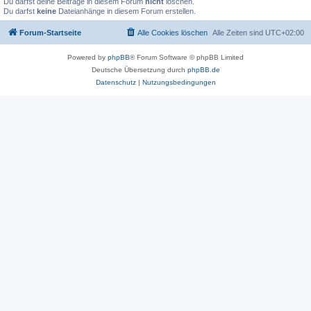
Du darfst deine Beiträge in diesem Forum
nicht
löschen.
Du darfst
keine
Dateianhänge in diesem Forum erstellen.
Forum-Startseite
Alle Cookies löschen
Alle Zeiten sind
UTC+02:00
Powered by
phpBB
® Forum Software © phpBB Limited
Deutsche Übersetzung durch
phpBB.de
Datenschutz
|
Nutzungsbedingungen