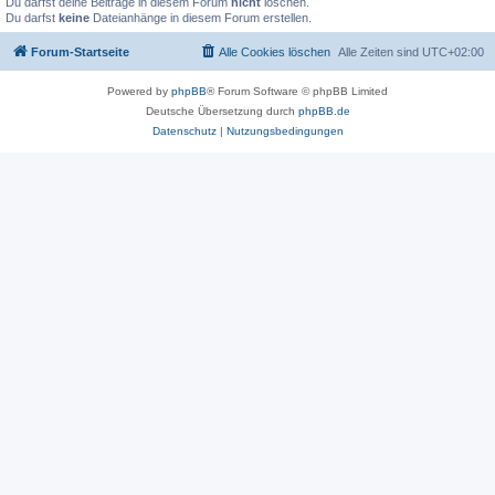
Du darfst deine Beiträge in diesem Forum
nicht
löschen.
Du darfst
keine
Dateianhänge in diesem Forum erstellen.
Forum-Startseite
Alle Cookies löschen
Alle Zeiten sind
UTC+02:00
Powered by
phpBB
® Forum Software © phpBB Limited
Deutsche Übersetzung durch
phpBB.de
Datenschutz
|
Nutzungsbedingungen