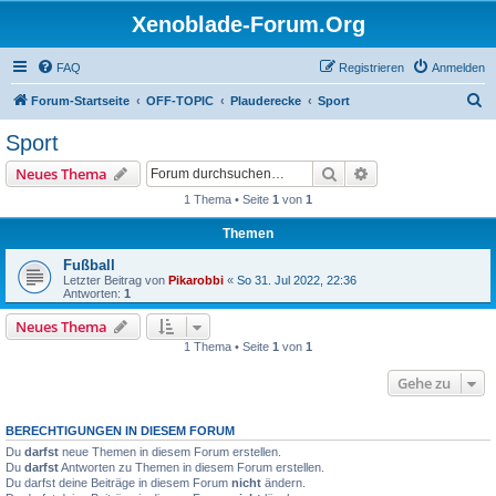
Xenoblade-Forum.Org
FAQ
Registrieren
Anmelden
S
Forum-Startseite
OFF-TOPIC
Plauderecke
Sport
u
Sport
c
Suche
Erweiterte Suche
Neues Thema
h
1 Thema • Seite
1
von
1
e
Themen
Fußball
Letzter Beitrag von
Pikarobbi
«
So 31. Jul 2022, 22:36
Antworten:
1
Neues Thema
1 Thema • Seite
1
von
1
Gehe zu
BERECHTIGUNGEN IN DIESEM FORUM
Du
darfst
neue Themen in diesem Forum erstellen.
Du
darfst
Antworten zu Themen in diesem Forum erstellen.
Du darfst deine Beiträge in diesem Forum
nicht
ändern.