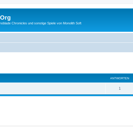
.Org
lade Chronicles und sonstige Spiele von Monolith Soft
eiterte Suche
ANTWORTEN
1