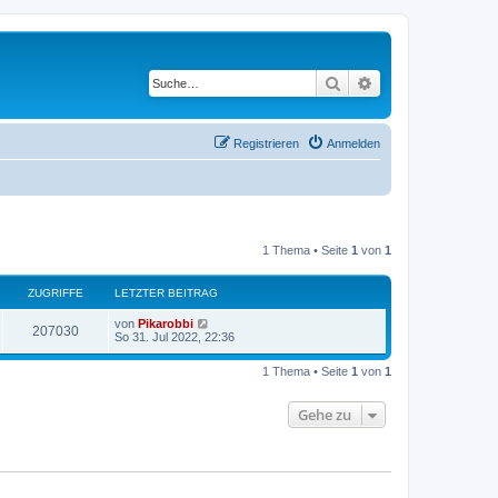
Suche
Erweiterte Suche
Registrieren
Anmelden
1 Thema • Seite
1
von
1
ZUGRIFFE
LETZTER BEITRAG
von
Pikarobbi
207030
So 31. Jul 2022, 22:36
1 Thema • Seite
1
von
1
Gehe zu