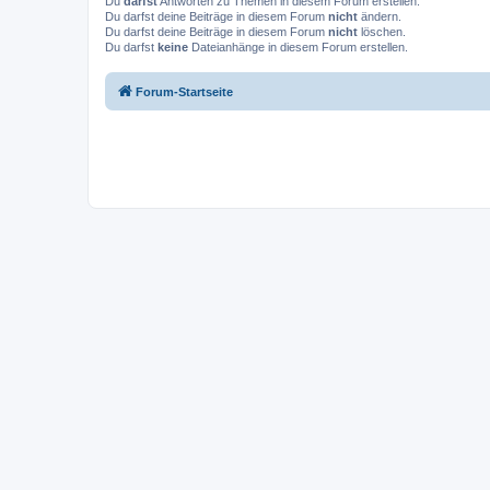
Du
darfst
Antworten zu Themen in diesem Forum erstellen.
Du darfst deine Beiträge in diesem Forum
nicht
ändern.
Du darfst deine Beiträge in diesem Forum
nicht
löschen.
Du darfst
keine
Dateianhänge in diesem Forum erstellen.
Forum-Startseite