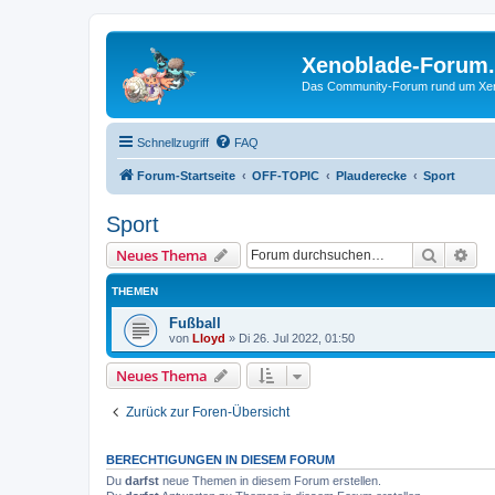
Xenoblade-Forum
Das Community-Forum rund um Xenob
Schnellzugriff
FAQ
Forum-Startseite
OFF-TOPIC
Plauderecke
Sport
Sport
Suche
Erw
Neues Thema
THEMEN
Fußball
von
Lloyd
»
Di 26. Jul 2022, 01:50
Neues Thema
Zurück zur Foren-Übersicht
BERECHTIGUNGEN IN DIESEM FORUM
Du
darfst
neue Themen in diesem Forum erstellen.