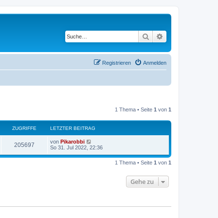
Suche
Erweiterte Suche
Registrieren
Anmelden
1 Thema • Seite
1
von
1
ZUGRIFFE
LETZTER BEITRAG
von
Pikarobbi
205697
So 31. Jul 2022, 22:36
1 Thema • Seite
1
von
1
Gehe zu