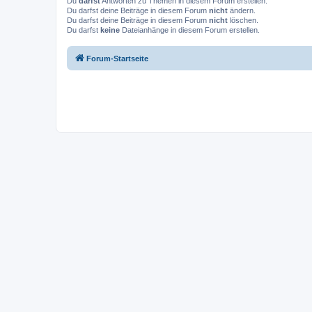
Du
darfst
Antworten zu Themen in diesem Forum erstellen.
Du darfst deine Beiträge in diesem Forum
nicht
ändern.
Du darfst deine Beiträge in diesem Forum
nicht
löschen.
Du darfst
keine
Dateianhänge in diesem Forum erstellen.
Forum-Startseite