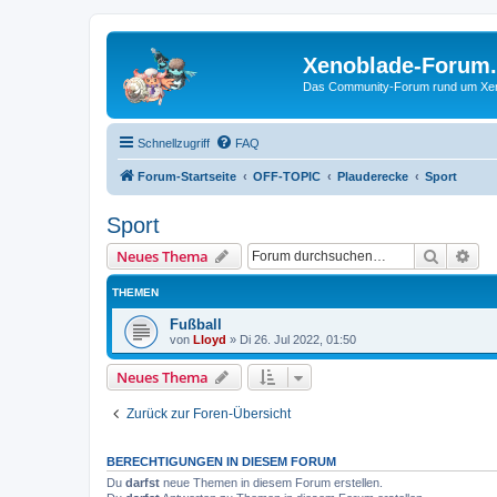
Xenoblade-Forum
Das Community-Forum rund um Xenob
Schnellzugriff
FAQ
Forum-Startseite
OFF-TOPIC
Plauderecke
Sport
Sport
Suche
Erw
Neues Thema
THEMEN
Fußball
von
Lloyd
»
Di 26. Jul 2022, 01:50
Neues Thema
Zurück zur Foren-Übersicht
BERECHTIGUNGEN IN DIESEM FORUM
Du
darfst
neue Themen in diesem Forum erstellen.