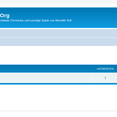
.Org
lade Chronicles und sonstige Spiele von Monolith Soft
eiterte Suche
ANTWORTEN
1