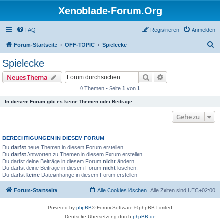
Xenoblade-Forum.Org
FAQ
Registrieren
Anmelden
S
Forum-Startseite
OFF-TOPIC
Spielecke
u
Spielecke
c
Suche
Erweiterte Suche
Neues Thema
h
0 Themen • Seite
1
von
1
e
In diesem Forum gibt es keine Themen oder Beiträge.
Gehe zu
BERECHTIGUNGEN IN DIESEM FORUM
Du
darfst
neue Themen in diesem Forum erstellen.
Du
darfst
Antworten zu Themen in diesem Forum erstellen.
Du darfst deine Beiträge in diesem Forum
nicht
ändern.
Du darfst deine Beiträge in diesem Forum
nicht
löschen.
Du darfst
keine
Dateianhänge in diesem Forum erstellen.
Forum-Startseite
Alle Cookies löschen
Alle Zeiten sind
UTC+02:00
Powered by
phpBB
® Forum Software © phpBB Limited
Deutsche Übersetzung durch
phpBB.de