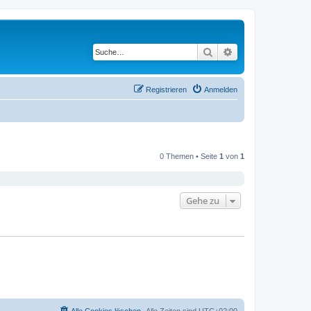
Suche
Erweiterte Suche
Registrieren
Anmelden
0 Themen • Seite
1
von
1
Gehe zu