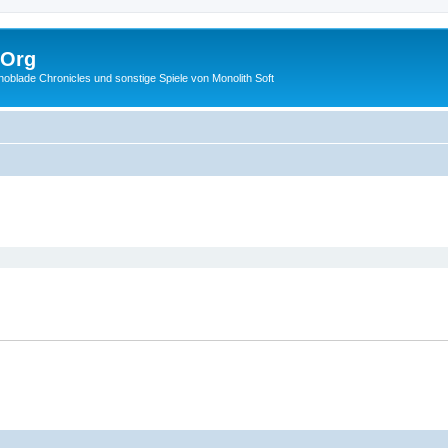
.Org
lade Chronicles und sonstige Spiele von Monolith Soft
eiterte Suche