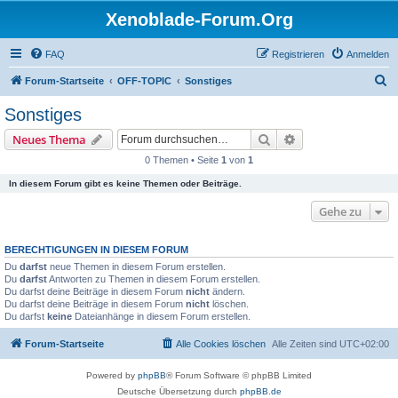
Xenoblade-Forum.Org
FAQ
Registrieren
Anmelden
S
Forum-Startseite
OFF-TOPIC
Sonstiges
u
Sonstiges
c
Suche
Erweiterte Suche
Neues Thema
h
0 Themen • Seite
1
von
1
e
In diesem Forum gibt es keine Themen oder Beiträge.
Gehe zu
BERECHTIGUNGEN IN DIESEM FORUM
Du
darfst
neue Themen in diesem Forum erstellen.
Du
darfst
Antworten zu Themen in diesem Forum erstellen.
Du darfst deine Beiträge in diesem Forum
nicht
ändern.
Du darfst deine Beiträge in diesem Forum
nicht
löschen.
Du darfst
keine
Dateianhänge in diesem Forum erstellen.
Forum-Startseite
Alle Cookies löschen
Alle Zeiten sind
UTC+02:00
Powered by
phpBB
® Forum Software © phpBB Limited
Deutsche Übersetzung durch
phpBB.de