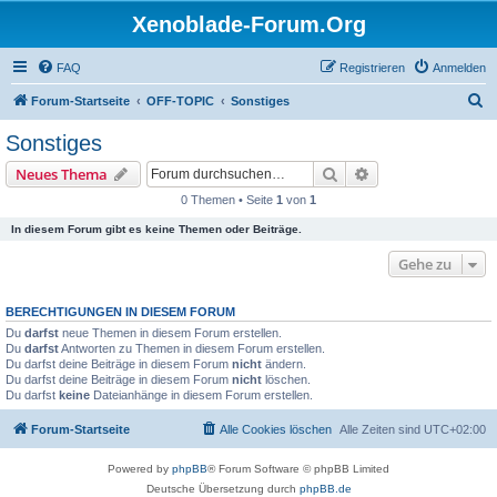
Xenoblade-Forum.Org
FAQ
Registrieren
Anmelden
S
Forum-Startseite
OFF-TOPIC
Sonstiges
u
Sonstiges
c
Suche
Erweiterte Suche
Neues Thema
h
0 Themen • Seite
1
von
1
e
In diesem Forum gibt es keine Themen oder Beiträge.
Gehe zu
BERECHTIGUNGEN IN DIESEM FORUM
Du
darfst
neue Themen in diesem Forum erstellen.
Du
darfst
Antworten zu Themen in diesem Forum erstellen.
Du darfst deine Beiträge in diesem Forum
nicht
ändern.
Du darfst deine Beiträge in diesem Forum
nicht
löschen.
Du darfst
keine
Dateianhänge in diesem Forum erstellen.
Forum-Startseite
Alle Cookies löschen
Alle Zeiten sind
UTC+02:00
Powered by
phpBB
® Forum Software © phpBB Limited
Deutsche Übersetzung durch
phpBB.de