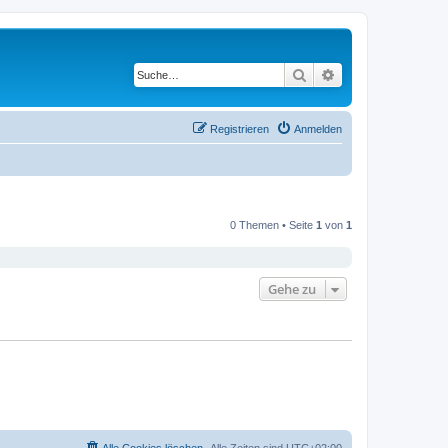
Suche
Erweiterte Suche
Registrieren
Anmelden
0 Themen • Seite
1
von
1
Gehe zu