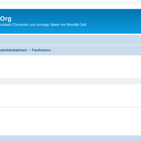
.Org
lade Chronicles und sonstige Spiele von Monolith Soft
ativitätskabinett
Fanfictions
eiterte Suche