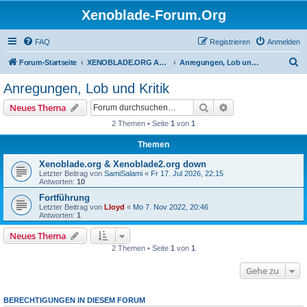
Xenoblade-Forum.Org
FAQ
Registrieren
Anmelden
S
Forum-Startseite
XENOBLADE.ORG ALLGEMEIN
Anregungen, Lob und Kritik
u
Anregungen, Lob und Kritik
c
Suche
Erweiterte Suche
Neues Thema
h
2 Themen • Seite
1
von
1
e
Themen
Xenoblade.org & Xenoblade2.org down
Letzter Beitrag von
SamiSalami
«
Fr 17. Jul 2026, 22:15
Antworten:
10
Fortführung
Letzter Beitrag von
Lloyd
«
Mo 7. Nov 2022, 20:46
Antworten:
1
Neues Thema
2 Themen • Seite
1
von
1
Gehe zu
BERECHTIGUNGEN IN DIESEM FORUM