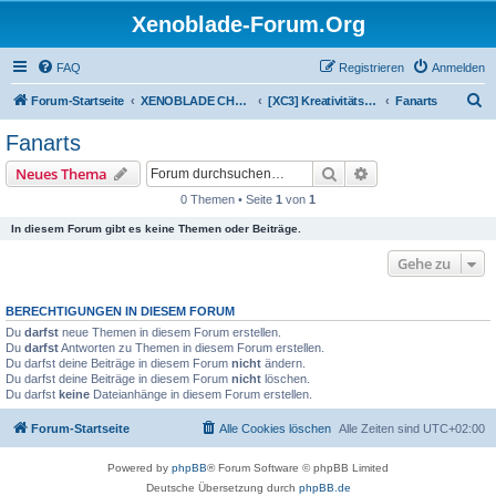
Xenoblade-Forum.Org
FAQ
Registrieren
Anmelden
S
Forum-Startseite
XENOBLADE CHRONICLES 3
[XC3] Kreativitätskabinett
Fanarts
u
Fanarts
c
Suche
Erweiterte Suche
Neues Thema
h
0 Themen • Seite
1
von
1
e
In diesem Forum gibt es keine Themen oder Beiträge.
Gehe zu
BERECHTIGUNGEN IN DIESEM FORUM
Du
darfst
neue Themen in diesem Forum erstellen.
Du
darfst
Antworten zu Themen in diesem Forum erstellen.
Du darfst deine Beiträge in diesem Forum
nicht
ändern.
Du darfst deine Beiträge in diesem Forum
nicht
löschen.
Du darfst
keine
Dateianhänge in diesem Forum erstellen.
Forum-Startseite
Alle Cookies löschen
Alle Zeiten sind
UTC+02:00
Powered by
phpBB
® Forum Software © phpBB Limited
Deutsche Übersetzung durch
phpBB.de