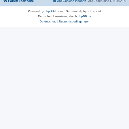
Forum-Startseite
Alle Cookies löschen
Alle Zeiten sind
UTC+02:00
Powered by
phpBB
® Forum Software © phpBB Limited
Deutsche Übersetzung durch
phpBB.de
Datenschutz
|
Nutzungsbedingungen