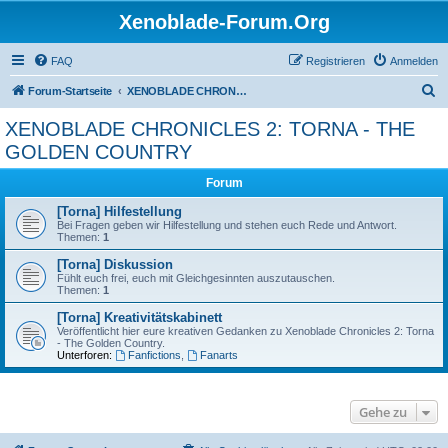
Xenoblade-Forum.Org
FAQ
Registrieren
Anmelden
S
Forum-Startseite
XENOBLADE CHRONICLES 2: TORNA - THE GOLDEN COUNTRY
u
XENOBLADE CHRONICLES 2: TORNA - THE
c
GOLDEN COUNTRY
h
Forum
e
[Torna] Hilfestellung
Bei Fragen geben wir Hilfestellung und stehen euch Rede und Antwort.
Themen:
1
[Torna] Diskussion
Fühlt euch frei, euch mit Gleichgesinnten auszutauschen.
Themen:
1
[Torna] Kreativitätskabinett
Veröffentlicht hier eure kreativen Gedanken zu Xenoblade Chronicles 2: Torna
- The Golden Country.
Unterforen:
Fanfictions
,
Fanarts
Gehe zu