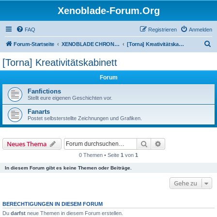
Xenoblade-Forum.Org
FAQ
Registrieren
Anmelden
S
Forum-Startseite
XENOBLADE CHRONICLES 2: TORNA - THE GOLDEN COUNTRY
[Torna] Kreativitätskabinett
u
[Torna] Kreativitätskabinett
c
Forum
h
e
Fanfictions
Stellt eure eigenen Geschichten vor.
Fanarts
Postet selbsterstellte Zeichnungen und Grafiken.
Suche
Erweiterte Suche
Neues Thema
0 Themen • Seite
1
von
1
In diesem Forum gibt es keine Themen oder Beiträge.
Gehe zu
BERECHTIGUNGEN IN DIESEM FORUM
Du
darfst
neue Themen in diesem Forum erstellen.