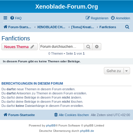
Xenoblade-Forum.Org
FAQ
Registrieren
Anmelden
S
Forum-Startseite
XENOBLADE CHRONICLES 2: TORNA - THE GOLDEN COUNTRY
[Torna] Kreativitätskabinett
Fanfictions
u
Fanfictions
c
Suche
Erweiterte Suche
Neues Thema
h
0 Themen • Seite
1
von
1
e
In diesem Forum gibt es keine Themen oder Beiträge.
Gehe zu
BERECHTIGUNGEN IN DIESEM FORUM
Du
darfst
neue Themen in diesem Forum erstellen.
Du
darfst
Antworten zu Themen in diesem Forum erstellen.
Du darfst deine Beiträge in diesem Forum
nicht
ändern.
Du darfst deine Beiträge in diesem Forum
nicht
löschen.
Du darfst
keine
Dateianhänge in diesem Forum erstellen.
Forum-Startseite
Alle Cookies löschen
Alle Zeiten sind
UTC+02:00
Powered by
phpBB
® Forum Software © phpBB Limited
Deutsche Übersetzung durch
phpBB.de