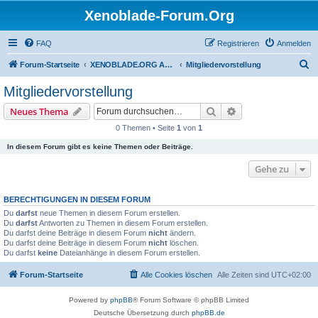
Xenoblade-Forum.Org
FAQ
Registrieren
Anmelden
S
Forum-Startseite
XENOBLADE.ORG ALLGEMEIN
Mitgliedervorstellung
u
Mitgliedervorstellung
c
Suche
Erweiterte Suche
Neues Thema
h
0 Themen • Seite
1
von
1
e
In diesem Forum gibt es keine Themen oder Beiträge.
Gehe zu
BERECHTIGUNGEN IN DIESEM FORUM
Du
darfst
neue Themen in diesem Forum erstellen.
Du
darfst
Antworten zu Themen in diesem Forum erstellen.
Du darfst deine Beiträge in diesem Forum
nicht
ändern.
Du darfst deine Beiträge in diesem Forum
nicht
löschen.
Du darfst
keine
Dateianhänge in diesem Forum erstellen.
Forum-Startseite
Alle Cookies löschen
Alle Zeiten sind
UTC+02:00
Powered by
phpBB
® Forum Software © phpBB Limited
Deutsche Übersetzung durch
phpBB.de