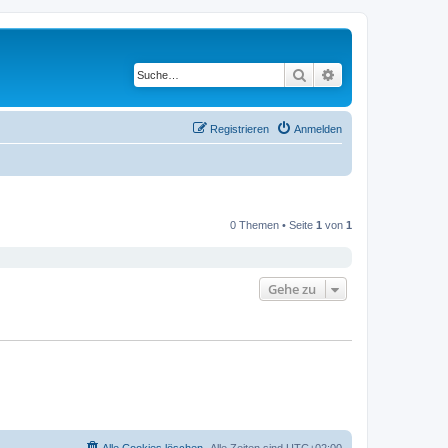
Suche
Erweiterte Suche
Registrieren
Anmelden
0 Themen • Seite
1
von
1
Gehe zu