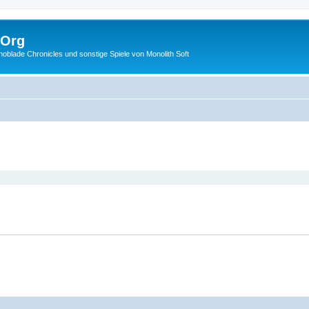
.Org
lade Chronicles und sonstige Spiele von Monolith Soft
eiterte Suche