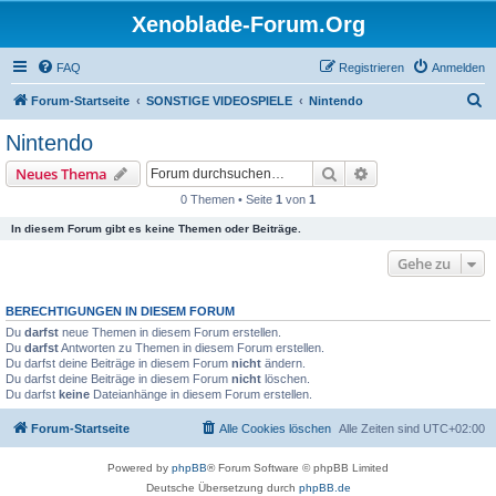
Xenoblade-Forum.Org
FAQ
Registrieren
Anmelden
S
Forum-Startseite
SONSTIGE VIDEOSPIELE
Nintendo
u
Nintendo
c
Suche
Erweiterte Suche
Neues Thema
h
0 Themen • Seite
1
von
1
e
In diesem Forum gibt es keine Themen oder Beiträge.
Gehe zu
BERECHTIGUNGEN IN DIESEM FORUM
Du
darfst
neue Themen in diesem Forum erstellen.
Du
darfst
Antworten zu Themen in diesem Forum erstellen.
Du darfst deine Beiträge in diesem Forum
nicht
ändern.
Du darfst deine Beiträge in diesem Forum
nicht
löschen.
Du darfst
keine
Dateianhänge in diesem Forum erstellen.
Forum-Startseite
Alle Cookies löschen
Alle Zeiten sind
UTC+02:00
Powered by
phpBB
® Forum Software © phpBB Limited
Deutsche Übersetzung durch
phpBB.de