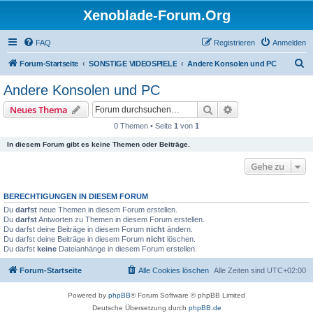
Xenoblade-Forum.Org
FAQ
Registrieren
Anmelden
S
Forum-Startseite
SONSTIGE VIDEOSPIELE
Andere Konsolen und PC
u
Andere Konsolen und PC
c
Suche
Erweiterte Suche
Neues Thema
h
0 Themen • Seite
1
von
1
e
In diesem Forum gibt es keine Themen oder Beiträge.
Gehe zu
BERECHTIGUNGEN IN DIESEM FORUM
Du
darfst
neue Themen in diesem Forum erstellen.
Du
darfst
Antworten zu Themen in diesem Forum erstellen.
Du darfst deine Beiträge in diesem Forum
nicht
ändern.
Du darfst deine Beiträge in diesem Forum
nicht
löschen.
Du darfst
keine
Dateianhänge in diesem Forum erstellen.
Forum-Startseite
Alle Cookies löschen
Alle Zeiten sind
UTC+02:00
Powered by
phpBB
® Forum Software © phpBB Limited
Deutsche Übersetzung durch
phpBB.de