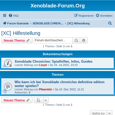
Xenoblade-Forum.Org
FAQ
Registrieren
Anmelden
S
Forum-Startseite
XENOBLADE CHRONICLES / DEFINITIVE EDITION / FUTURE CONNECTED
[XC] Hilfestellung
u
[XC] Hilfestellung
c
Suche
Erweiterte Suche
Neues Thema
h
1 Thema • Seite
1
von
1
e
Bekanntmachungen
Xenoblade Chronicles: Spielhilfen, Infos, Guides
Letzter Beitrag von
Lloyd
«
So 24. Jul 2022, 23:23
Themen
Wie kann ich bei Xenoblade chronicles definitive edition
weiter spielen?
Letzter Beitrag von
Pikarobbi
«
Sa 10. Dez 2022, 11:21
Antworten:
5
Neues Thema
1 Thema • Seite
1
von
1
Gehe zu