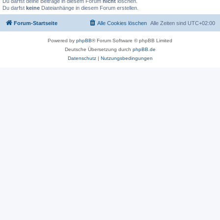
Du darfst deine Beiträge in diesem Forum
nicht
löschen.
Du darfst
keine
Dateianhänge in diesem Forum erstellen.
Forum-Startseite
Alle Cookies löschen
Alle Zeiten sind
UTC+02:00
Powered by
phpBB
® Forum Software © phpBB Limited
Deutsche Übersetzung durch
phpBB.de
Datenschutz
|
Nutzungsbedingungen