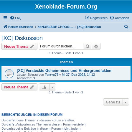
Xenoblade-Forum.Org
FAQ
Registrieren
Anmelden
S
Forum-Startseite
XENOBLADE CHRONICLES / DEFINITIVE EDITION / FUTURE CONNECTED
[XC] Diskussion
u
[XC] Diskussion
c
Suche
Erweiterte Suche
Neues Thema
h
1 Thema • Seite
1
von
1
e
Themen
[XC] Versteckte Geheimnisse und Hintergrundfakten
Letzter Beitrag von
Tenryu75
«
Mi 27. Dez 2023, 14:12
Antworten:
3
Neues Thema
1 Thema • Seite
1
von
1
Gehe zu
BERECHTIGUNGEN IN DIESEM FORUM
Du
darfst
neue Themen in diesem Forum erstellen.
Du
darfst
Antworten zu Themen in diesem Forum erstellen.
Du darfst deine Beiträge in diesem Forum
nicht
ändern.