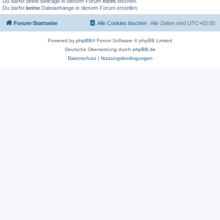
Du darfst deine Beiträge in diesem Forum
nicht
löschen.
Du darfst
keine
Dateianhänge in diesem Forum erstellen.
Forum-Startseite
Alle Cookies löschen
Alle Zeiten sind
UTC+02:00
Powered by
phpBB
® Forum Software © phpBB Limited
Deutsche Übersetzung durch
phpBB.de
Datenschutz
|
Nutzungsbedingungen