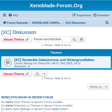
Xenoblade-Forum.Org
FAQ
Registrieren
Anmelden
S
Forum-Startseite
XENOBLADE CHRONICLES / DEFINITIVE EDITION / FUTURE CONNECTED
[XC] Diskussion
u
[XC] Diskussion
c
Suche
Erweiterte Suche
Neues Thema
h
1 Thema • Seite
1
von
1
e
Themen
[XC] Versteckte Geheimnisse und Hintergrundfakten
Letzter Beitrag von
Tenryu75
«
Mi 27. Dez 2023, 14:12
Antworten:
3
Neues Thema
1 Thema • Seite
1
von
1
Gehe zu
BERECHTIGUNGEN IN DIESEM FORUM
Du
darfst
neue Themen in diesem Forum erstellen.
Du
darfst
Antworten zu Themen in diesem Forum erstellen.
Du darfst deine Beiträge in diesem Forum
nicht
ändern.