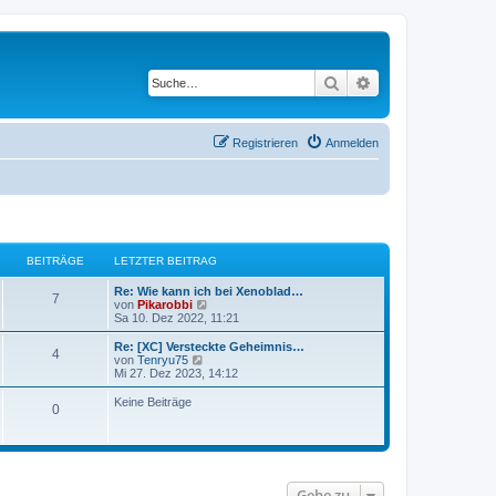
Suche
Erweiterte Suche
Registrieren
Anmelden
BEITRÄGE
LETZTER BEITRAG
Re: Wie kann ich bei Xenoblad…
7
N
von
Pikarobbi
e
Sa 10. Dez 2022, 11:21
u
e
Re: [XC] Versteckte Geheimnis…
4
s
N
von
Tenryu75
t
e
Mi 27. Dez 2023, 14:12
e
u
r
e
Keine Beiträge
0
B
s
e
t
i
e
t
r
r
B
a
e
g
i
Gehe zu