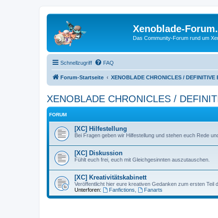
Xenoblade-Forum
Das Community-Forum rund um Xenob
Schnellzugriff
FAQ
Forum-Startseite
XENOBLADE CHRONICLES / DEFINITIVE
XENOBLADE CHRONICLES / DEFINIT
FORUM
[XC] Hilfestellung
Bei Fragen geben wir Hilfestellung und stehen euch Rede und
[XC] Diskussion
Fühlt euch frei, euch mit Gleichgesinnten auszutauschen.
[XC] Kreativitätskabinett
Veröffentlicht hier eure kreativen Gedanken zum ersten Teil
Unterforen:
Fanfictions
,
Fanarts