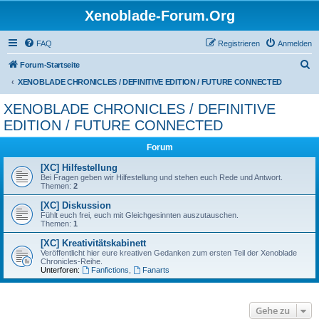
Xenoblade-Forum.Org
FAQ
Registrieren
Anmelden
S
Forum-Startseite
u
XENOBLADE CHRONICLES / DEFINITIVE EDITION / FUTURE CONNECTED
c
XENOBLADE CHRONICLES / DEFINITIVE
h
EDITION / FUTURE CONNECTED
e
Forum
[XC] Hilfestellung
Bei Fragen geben wir Hilfestellung und stehen euch Rede und Antwort.
Themen:
2
[XC] Diskussion
Fühlt euch frei, euch mit Gleichgesinnten auszutauschen.
Themen:
1
[XC] Kreativitätskabinett
Veröffentlicht hier eure kreativen Gedanken zum ersten Teil der Xenoblade
Chronicles-Reihe.
Unterforen:
Fanfictions
,
Fanarts
Gehe zu