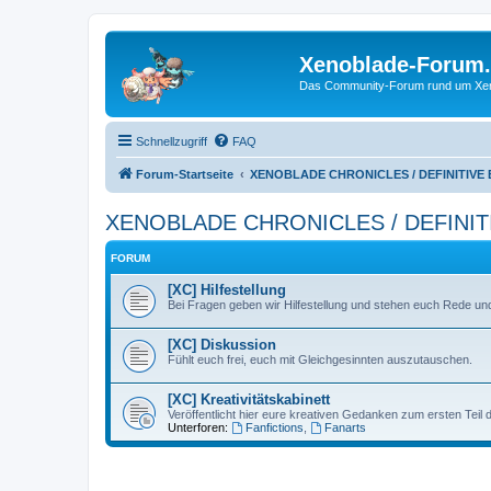
Xenoblade-Forum
Das Community-Forum rund um Xenob
Schnellzugriff
FAQ
Forum-Startseite
XENOBLADE CHRONICLES / DEFINITIVE
XENOBLADE CHRONICLES / DEFINIT
FORUM
[XC] Hilfestellung
Bei Fragen geben wir Hilfestellung und stehen euch Rede und
[XC] Diskussion
Fühlt euch frei, euch mit Gleichgesinnten auszutauschen.
[XC] Kreativitätskabinett
Veröffentlicht hier eure kreativen Gedanken zum ersten Teil
Unterforen:
Fanfictions
,
Fanarts