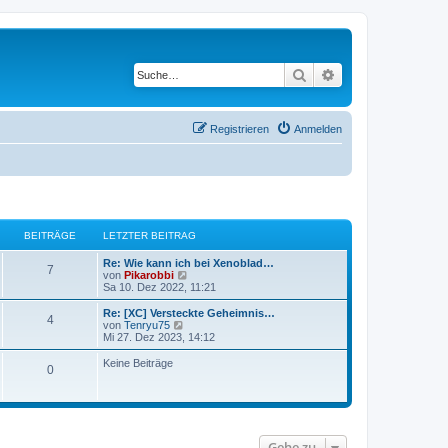
Suche
Erweiterte Suche
Registrieren
Anmelden
BEITRÄGE
LETZTER BEITRAG
Re: Wie kann ich bei Xenoblad…
7
N
von
Pikarobbi
e
Sa 10. Dez 2022, 11:21
u
e
Re: [XC] Versteckte Geheimnis…
4
s
N
von
Tenryu75
t
e
Mi 27. Dez 2023, 14:12
e
u
r
e
Keine Beiträge
0
B
s
e
t
i
e
t
r
r
B
a
e
g
i
Gehe zu