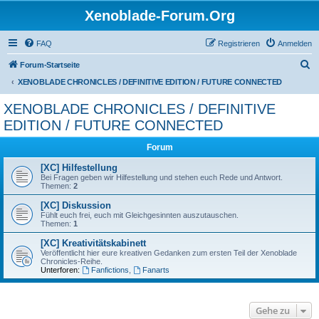
Xenoblade-Forum.Org
FAQ
Registrieren
Anmelden
S
Forum-Startseite
u
XENOBLADE CHRONICLES / DEFINITIVE EDITION / FUTURE CONNECTED
c
XENOBLADE CHRONICLES / DEFINITIVE
h
EDITION / FUTURE CONNECTED
e
Forum
[XC] Hilfestellung
Bei Fragen geben wir Hilfestellung und stehen euch Rede und Antwort.
Themen:
2
[XC] Diskussion
Fühlt euch frei, euch mit Gleichgesinnten auszutauschen.
Themen:
1
[XC] Kreativitätskabinett
Veröffentlicht hier eure kreativen Gedanken zum ersten Teil der Xenoblade
Chronicles-Reihe.
Unterforen:
Fanfictions
,
Fanarts
Gehe zu