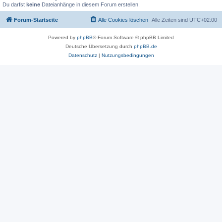
Du darfst
keine
Dateianhänge in diesem Forum erstellen.
Forum-Startseite
Alle Cookies löschen
Alle Zeiten sind
UTC+02:00
Powered by
phpBB
® Forum Software © phpBB Limited
Deutsche Übersetzung durch
phpBB.de
Datenschutz
|
Nutzungsbedingungen