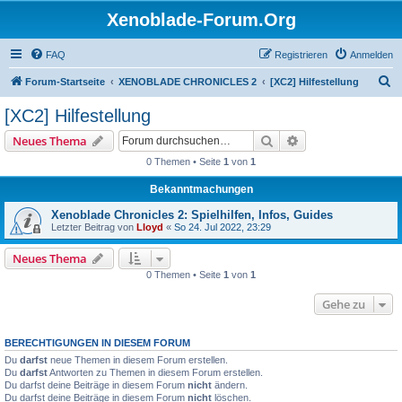
Xenoblade-Forum.Org
FAQ
Registrieren
Anmelden
S
Forum-Startseite
XENOBLADE CHRONICLES 2
[XC2] Hilfestellung
u
[XC2] Hilfestellung
c
Suche
Erweiterte Suche
Neues Thema
h
0 Themen • Seite
1
von
1
e
Bekanntmachungen
Xenoblade Chronicles 2: Spielhilfen, Infos, Guides
Letzter Beitrag von
Lloyd
«
So 24. Jul 2022, 23:29
Neues Thema
0 Themen • Seite
1
von
1
Gehe zu
BERECHTIGUNGEN IN DIESEM FORUM
Du
darfst
neue Themen in diesem Forum erstellen.
Du
darfst
Antworten zu Themen in diesem Forum erstellen.
Du darfst deine Beiträge in diesem Forum
nicht
ändern.
Du darfst deine Beiträge in diesem Forum
nicht
löschen.