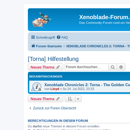
Xenoblade-Forum
Das Community-Forum rund um Xenob
Schnellzugriff
FAQ
Forum-Startseite
XENOBLADE CHRONICLES 2: TORNA - 
[Torna] Hilfestellung
Suche
Erw
Neues Thema
BEKANNTMACHUNGEN
Xenoblade Chronicles 2: Torna - The Golden Cou
von
Lloyd
»
So 24. Jul 2022, 23:33
Neues Thema
Zurück zur Foren-Übersicht
BERECHTIGUNGEN IN DIESEM FORUM
Du
darfst
neue Themen in diesem Forum erstellen.