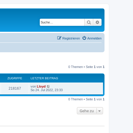
Suche
Erweiterte Suche
Registrieren
Anmelden
0 Themen • Seite
1
von
1
ZUGRIFFE
LETZTER BEITRAG
von
Lloyd
218167
So 24. Jul 2022, 23:33
0 Themen • Seite
1
von
1
Gehe zu