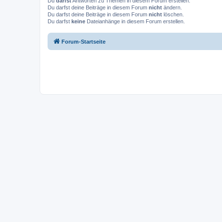
Du
darfst
Antworten zu Themen in diesem Forum erstellen.
Du darfst deine Beiträge in diesem Forum
nicht
ändern.
Du darfst deine Beiträge in diesem Forum
nicht
löschen.
Du darfst
keine
Dateianhänge in diesem Forum erstellen.
Forum-Startseite