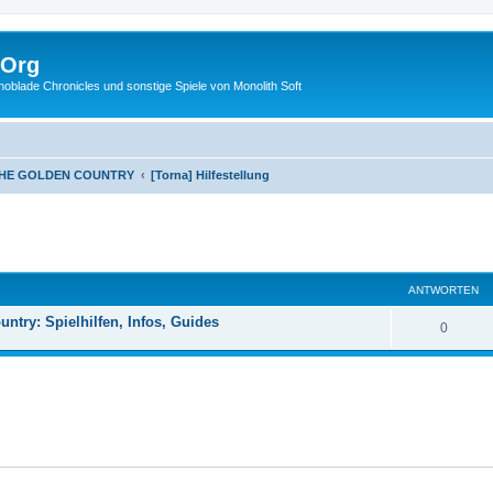
.Org
lade Chronicles und sonstige Spiele von Monolith Soft
THE GOLDEN COUNTRY
[Torna] Hilfestellung
eiterte Suche
ANTWORTEN
ntry: Spielhilfen, Infos, Guides
0