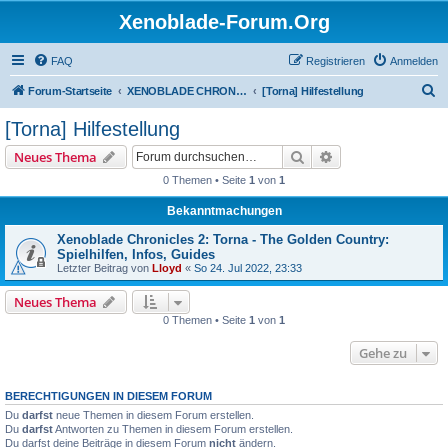
Xenoblade-Forum.Org
FAQ
Registrieren
Anmelden
S
Forum-Startseite
XENOBLADE CHRONICLES 2: TORNA - THE GOLDEN COUNTRY
[Torna] Hilfestellung
u
[Torna] Hilfestellung
c
Suche
Erweiterte Suche
Neues Thema
h
0 Themen • Seite
1
von
1
e
Bekanntmachungen
Xenoblade Chronicles 2: Torna - The Golden Country:
Spielhilfen, Infos, Guides
Letzter Beitrag von
Lloyd
«
So 24. Jul 2022, 23:33
Neues Thema
0 Themen • Seite
1
von
1
Gehe zu
BERECHTIGUNGEN IN DIESEM FORUM
Du
darfst
neue Themen in diesem Forum erstellen.
Du
darfst
Antworten zu Themen in diesem Forum erstellen.
Du darfst deine Beiträge in diesem Forum
nicht
ändern.