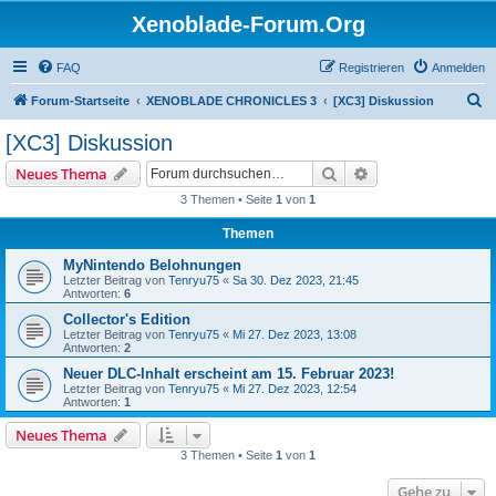
Xenoblade-Forum.Org
FAQ
Registrieren
Anmelden
S
Forum-Startseite
XENOBLADE CHRONICLES 3
[XC3] Diskussion
u
[XC3] Diskussion
c
Suche
Erweiterte Suche
Neues Thema
h
3 Themen • Seite
1
von
1
e
Themen
MyNintendo Belohnungen
Letzter Beitrag von
Tenryu75
«
Sa 30. Dez 2023, 21:45
Antworten:
6
Collector's Edition
Letzter Beitrag von
Tenryu75
«
Mi 27. Dez 2023, 13:08
Antworten:
2
Neuer DLC-Inhalt erscheint am 15. Februar 2023!
Letzter Beitrag von
Tenryu75
«
Mi 27. Dez 2023, 12:54
Antworten:
1
Neues Thema
3 Themen • Seite
1
von
1
Gehe zu