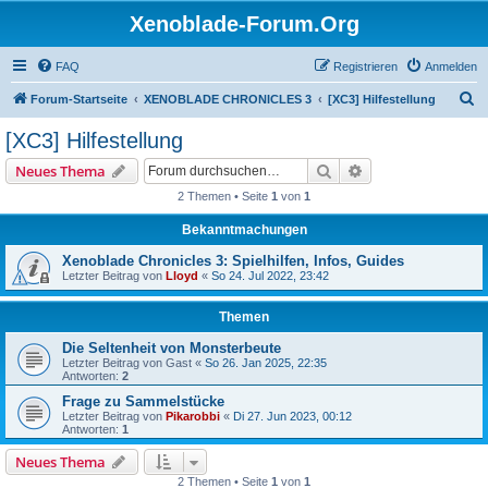
Xenoblade-Forum.Org
FAQ
Registrieren
Anmelden
S
Forum-Startseite
XENOBLADE CHRONICLES 3
[XC3] Hilfestellung
u
[XC3] Hilfestellung
c
Suche
Erweiterte Suche
Neues Thema
h
2 Themen • Seite
1
von
1
e
Bekanntmachungen
Xenoblade Chronicles 3: Spielhilfen, Infos, Guides
Letzter Beitrag von
Lloyd
«
So 24. Jul 2022, 23:42
Themen
Die Seltenheit von Monsterbeute
Letzter Beitrag von
Gast
«
So 26. Jan 2025, 22:35
Antworten:
2
Frage zu Sammelstücke
Letzter Beitrag von
Pikarobbi
«
Di 27. Jun 2023, 00:12
Antworten:
1
Neues Thema
2 Themen • Seite
1
von
1