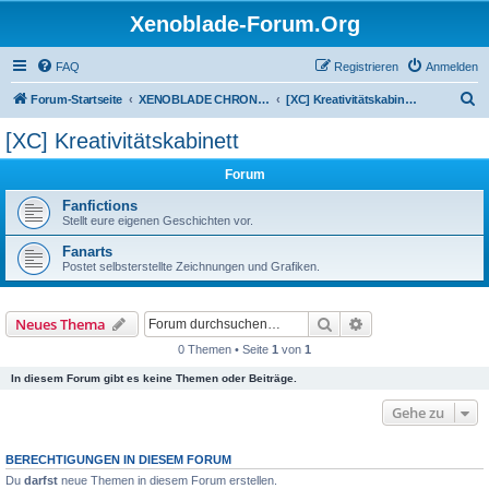
Xenoblade-Forum.Org
FAQ
Registrieren
Anmelden
S
Forum-Startseite
XENOBLADE CHRONICLES / DEFINITIVE EDITION / FUTURE CONNECTED
[XC] Kreativitätskabinett
u
[XC] Kreativitätskabinett
c
Forum
h
e
Fanfictions
Stellt eure eigenen Geschichten vor.
Fanarts
Postet selbsterstellte Zeichnungen und Grafiken.
Suche
Erweiterte Suche
Neues Thema
0 Themen • Seite
1
von
1
In diesem Forum gibt es keine Themen oder Beiträge.
Gehe zu
BERECHTIGUNGEN IN DIESEM FORUM
Du
darfst
neue Themen in diesem Forum erstellen.