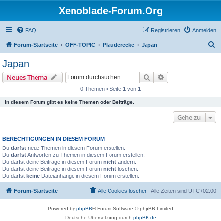
Xenoblade-Forum.Org
FAQ
Registrieren
Anmelden
S
Forum-Startseite
OFF-TOPIC
Plauderecke
Japan
u
Japan
c
Suche
Erweiterte Suche
Neues Thema
h
0 Themen • Seite
1
von
1
e
In diesem Forum gibt es keine Themen oder Beiträge.
Gehe zu
BERECHTIGUNGEN IN DIESEM FORUM
Du
darfst
neue Themen in diesem Forum erstellen.
Du
darfst
Antworten zu Themen in diesem Forum erstellen.
Du darfst deine Beiträge in diesem Forum
nicht
ändern.
Du darfst deine Beiträge in diesem Forum
nicht
löschen.
Du darfst
keine
Dateianhänge in diesem Forum erstellen.
Forum-Startseite
Alle Cookies löschen
Alle Zeiten sind
UTC+02:00
Powered by
phpBB
® Forum Software © phpBB Limited
Deutsche Übersetzung durch
phpBB.de