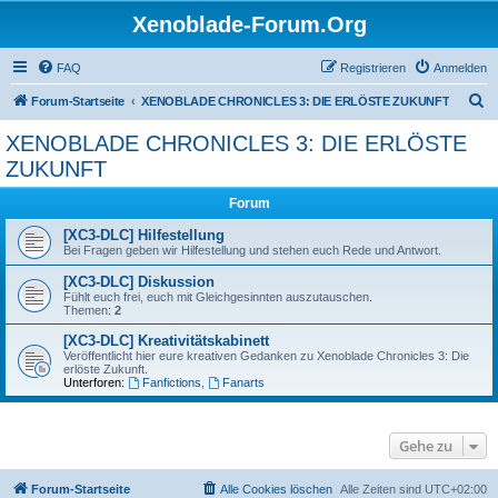
Xenoblade-Forum.Org
FAQ
Registrieren
Anmelden
S
Forum-Startseite
XENOBLADE CHRONICLES 3: DIE ERLÖSTE ZUKUNFT
u
XENOBLADE CHRONICLES 3: DIE ERLÖSTE
c
ZUKUNFT
h
Forum
e
[XC3-DLC] Hilfestellung
Bei Fragen geben wir Hilfestellung und stehen euch Rede und Antwort.
[XC3-DLC] Diskussion
Fühlt euch frei, euch mit Gleichgesinnten auszutauschen.
Themen:
2
[XC3-DLC] Kreativitätskabinett
Veröffentlicht hier eure kreativen Gedanken zu Xenoblade Chronicles 3: Die
erlöste Zukunft.
Unterforen:
Fanfictions
,
Fanarts
Gehe zu
Forum-Startseite
Alle Cookies löschen
Alle Zeiten sind
UTC+02:00