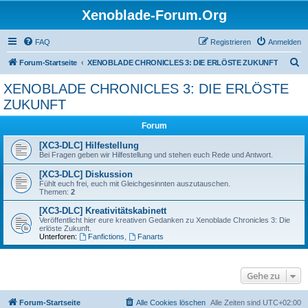
Xenoblade-Forum.Org
FAQ
Registrieren
Anmelden
S
Forum-Startseite
XENOBLADE CHRONICLES 3: DIE ERLÖSTE ZUKUNFT
u
XENOBLADE CHRONICLES 3: DIE ERLÖSTE
c
ZUKUNFT
h
Forum
e
[XC3-DLC] Hilfestellung
Bei Fragen geben wir Hilfestellung und stehen euch Rede und Antwort.
[XC3-DLC] Diskussion
Fühlt euch frei, euch mit Gleichgesinnten auszutauschen.
Themen:
2
[XC3-DLC] Kreativitätskabinett
Veröffentlicht hier eure kreativen Gedanken zu Xenoblade Chronicles 3: Die
erlöste Zukunft.
Unterforen:
Fanfictions
,
Fanarts
Gehe zu
Forum-Startseite
Alle Cookies löschen
Alle Zeiten sind
UTC+02:00