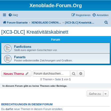
Xenoblade-Forum.Org
FAQ
Registrieren
Anmelden
S
Forum-Startseite
XENOBLADE CHRONICLES 3: DIE ERLÖSTE ZUKUNFT
[XC3-DLC] Kreativitätskabinett
u
[XC3-DLC] Kreativitätskabinett
c
Forum
h
e
Fanfictions
Stellt eure eigenen Geschichten vor.
Fanarts
Postet selbsterstellte Zeichnungen und Grafiken.
Suche
Erweiterte Suche
Neues Thema
0 Themen • Seite
1
von
1
In diesem Forum gibt es keine Themen oder Beiträge.
Gehe zu
BERECHTIGUNGEN IN DIESEM FORUM
Du
darfst
neue Themen in diesem Forum erstellen.