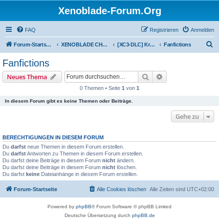
Xenoblade-Forum.Org
FAQ
Registrieren
Anmelden
S
Forum-Startseite
XENOBLADE CHRONICLES 3: DIE ERLÖSTE ZUKUNFT
[XC3-DLC] Kreativitätskabinett
Fanfictions
u
Fanfictions
c
Suche
Erweiterte Suche
Neues Thema
h
0 Themen • Seite
1
von
1
e
In diesem Forum gibt es keine Themen oder Beiträge.
Gehe zu
BERECHTIGUNGEN IN DIESEM FORUM
Du
darfst
neue Themen in diesem Forum erstellen.
Du
darfst
Antworten zu Themen in diesem Forum erstellen.
Du darfst deine Beiträge in diesem Forum
nicht
ändern.
Du darfst deine Beiträge in diesem Forum
nicht
löschen.
Du darfst
keine
Dateianhänge in diesem Forum erstellen.
Forum-Startseite
Alle Cookies löschen
Alle Zeiten sind
UTC+02:00
Powered by
phpBB
® Forum Software © phpBB Limited
Deutsche Übersetzung durch
phpBB.de