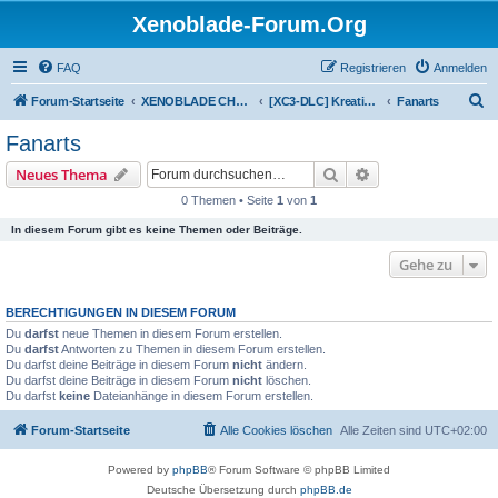
Xenoblade-Forum.Org
FAQ
Registrieren
Anmelden
S
Forum-Startseite
XENOBLADE CHRONICLES 3: DIE ERLÖSTE ZUKUNFT
[XC3-DLC] Kreativitätskabinett
Fanarts
u
Fanarts
c
Suche
Erweiterte Suche
Neues Thema
h
0 Themen • Seite
1
von
1
e
In diesem Forum gibt es keine Themen oder Beiträge.
Gehe zu
BERECHTIGUNGEN IN DIESEM FORUM
Du
darfst
neue Themen in diesem Forum erstellen.
Du
darfst
Antworten zu Themen in diesem Forum erstellen.
Du darfst deine Beiträge in diesem Forum
nicht
ändern.
Du darfst deine Beiträge in diesem Forum
nicht
löschen.
Du darfst
keine
Dateianhänge in diesem Forum erstellen.
Forum-Startseite
Alle Cookies löschen
Alle Zeiten sind
UTC+02:00
Powered by
phpBB
® Forum Software © phpBB Limited
Deutsche Übersetzung durch
phpBB.de