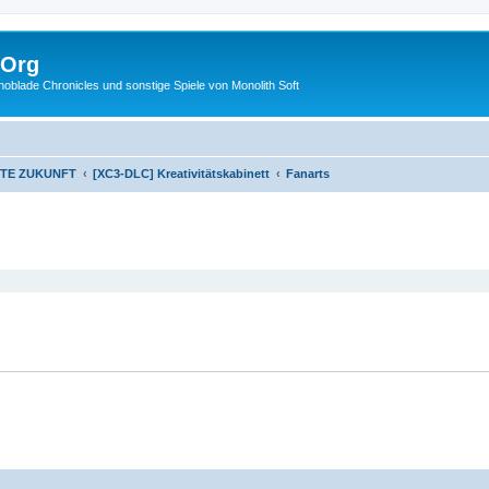
.Org
lade Chronicles und sonstige Spiele von Monolith Soft
STE ZUKUNFT
[XC3-DLC] Kreativitätskabinett
Fanarts
eiterte Suche