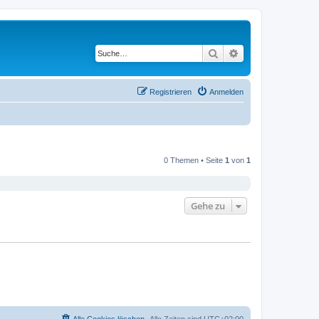
Suche
Erweiterte Suche
Registrieren
Anmelden
0 Themen • Seite
1
von
1
Gehe zu