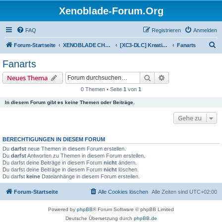
Xenoblade-Forum.Org
FAQ
Registrieren
Anmelden
S
Forum-Startseite
XENOBLADE CHRONICLES 3: DIE ERLÖSTE ZUKUNFT
[XC3-DLC] Kreativitätskabinett
Fanarts
u
Fanarts
c
Suche
Erweiterte Suche
Neues Thema
h
0 Themen • Seite
1
von
1
e
In diesem Forum gibt es keine Themen oder Beiträge.
Gehe zu
BERECHTIGUNGEN IN DIESEM FORUM
Du
darfst
neue Themen in diesem Forum erstellen.
Du
darfst
Antworten zu Themen in diesem Forum erstellen.
Du darfst deine Beiträge in diesem Forum
nicht
ändern.
Du darfst deine Beiträge in diesem Forum
nicht
löschen.
Du darfst
keine
Dateianhänge in diesem Forum erstellen.
Forum-Startseite
Alle Cookies löschen
Alle Zeiten sind
UTC+02:00
Powered by
phpBB
® Forum Software © phpBB Limited
Deutsche Übersetzung durch
phpBB.de