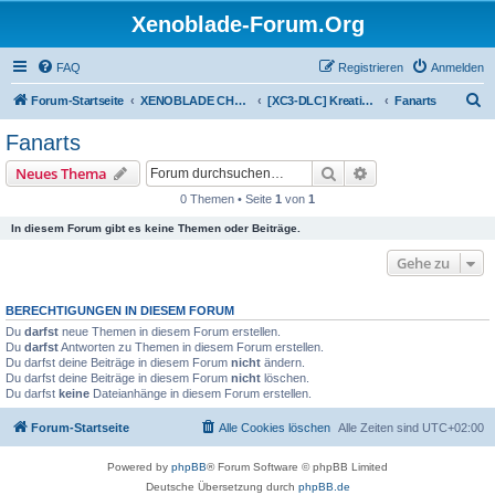
Xenoblade-Forum.Org
FAQ
Registrieren
Anmelden
S
Forum-Startseite
XENOBLADE CHRONICLES 3: DIE ERLÖSTE ZUKUNFT
[XC3-DLC] Kreativitätskabinett
Fanarts
u
Fanarts
c
Suche
Erweiterte Suche
Neues Thema
h
0 Themen • Seite
1
von
1
e
In diesem Forum gibt es keine Themen oder Beiträge.
Gehe zu
BERECHTIGUNGEN IN DIESEM FORUM
Du
darfst
neue Themen in diesem Forum erstellen.
Du
darfst
Antworten zu Themen in diesem Forum erstellen.
Du darfst deine Beiträge in diesem Forum
nicht
ändern.
Du darfst deine Beiträge in diesem Forum
nicht
löschen.
Du darfst
keine
Dateianhänge in diesem Forum erstellen.
Forum-Startseite
Alle Cookies löschen
Alle Zeiten sind
UTC+02:00
Powered by
phpBB
® Forum Software © phpBB Limited
Deutsche Übersetzung durch
phpBB.de