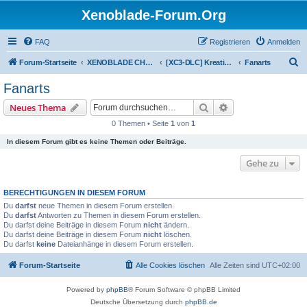
Xenoblade-Forum.Org
FAQ
Registrieren
Anmelden
S
Forum-Startseite
XENOBLADE CHRONICLES 3: DIE ERLÖSTE ZUKUNFT
[XC3-DLC] Kreativitätskabinett
Fanarts
u
Fanarts
c
Suche
Erweiterte Suche
Neues Thema
h
0 Themen • Seite
1
von
1
e
In diesem Forum gibt es keine Themen oder Beiträge.
Gehe zu
BERECHTIGUNGEN IN DIESEM FORUM
Du
darfst
neue Themen in diesem Forum erstellen.
Du
darfst
Antworten zu Themen in diesem Forum erstellen.
Du darfst deine Beiträge in diesem Forum
nicht
ändern.
Du darfst deine Beiträge in diesem Forum
nicht
löschen.
Du darfst
keine
Dateianhänge in diesem Forum erstellen.
Forum-Startseite
Alle Cookies löschen
Alle Zeiten sind
UTC+02:00
Powered by
phpBB
® Forum Software © phpBB Limited
Deutsche Übersetzung durch
phpBB.de