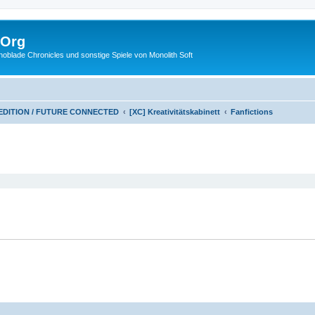
.Org
lade Chronicles und sonstige Spiele von Monolith Soft
 EDITION / FUTURE CONNECTED
[XC] Kreativitätskabinett
Fanfictions
eiterte Suche