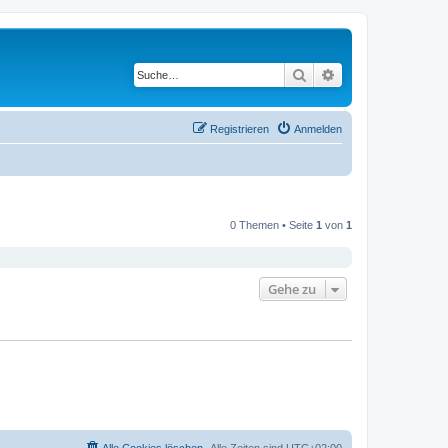
Suche
Erweiterte Suche
Registrieren
Anmelden
0 Themen • Seite
1
von
1
Gehe zu