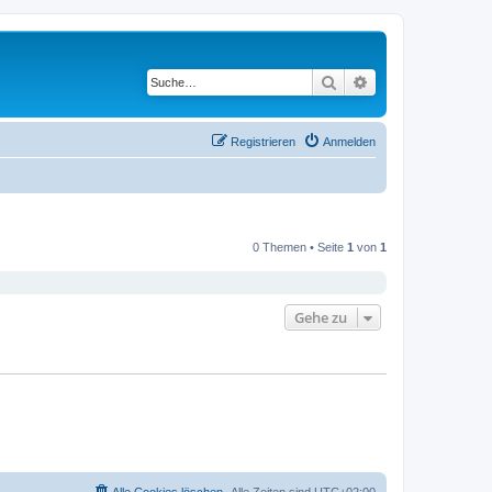
Suche
Erweiterte Suche
Registrieren
Anmelden
0 Themen • Seite
1
von
1
Gehe zu