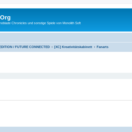
.Org
lade Chronicles und sonstige Spiele von Monolith Soft
 EDITION / FUTURE CONNECTED
[XC] Kreativitätskabinett
Fanarts
eiterte Suche