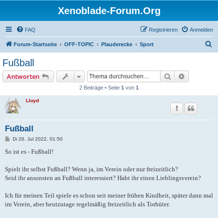
Xenoblade-Forum.Org
FAQ
Registrieren
Anmelden
S
Forum-Startseite
OFF-TOPIC
Plauderecke
Sport
u
Fußball
c
Suche
Erweiterte
Antworten
h
2 Beiträge • Seite
1
von
1
e
Lloyd
Fußball
B
Di 26. Jul 2022, 01:50
e
i
So ist es - Fußball!
t
r
a
Spielt ihr selbst Fußball? Wenn ja, im Verein oder nur freizeitlich?
g
Seid ihr ansonsten an Fußball interessiert? Habt ihr einen Lieblingsverein?
Ich für meinen Teil spiele es schon seit meiner frühen Kindheit, später dann mal
im Verein, aber heutzutage regelmäßig freizeitlich als Torhüter.