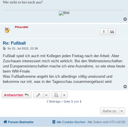
Wie sieht es bei euch aus?
Pikarobbi
Re: Fußball
B
So 31. Jul 2022, 22:36
e
i
Fußball spiel ich auch mit Kollegen jeden Freitag nach der Arbeit. Aber
t
Zuschauen interessiert mich nicht wirklich. Bei den Weltmeisterschaften
r
a
und Europameisterschaften mache ich eine Ausnahme, so wie etwa heute
g
beim WM-Finale.
Was Fußballvereine angeht bin ich allerdings völlig unwissend und
bekomme nur mit, was in der Tagesschau zusammengefasst wird.
Antworten
2 Beiträge • Seite
1
von
1
Gehe zu
Forum-Startseite
Alle Cookies löschen
Alle Zeiten sind
UTC+02:00