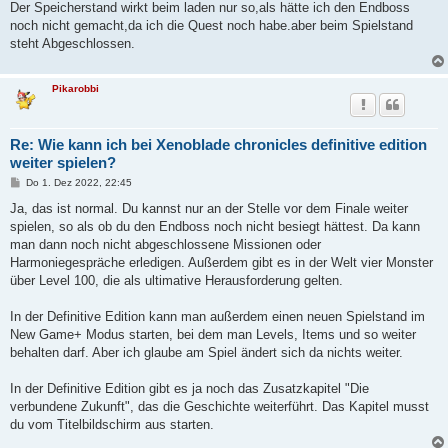
a
Der Speicherstand wirkt beim laden nur so,als hätte ich den Endboss
g
noch nicht gemacht,da ich die Quest noch habe.aber beim Spielstand
steht Abgeschlossen.
Pikarobbi
Re: Wie kann ich bei Xenoblade chronicles definitive edition
weiter spielen?
B
Do 1. Dez 2022, 22:45
e
i
Ja, das ist normal. Du kannst nur an der Stelle vor dem Finale weiter
t
spielen, so als ob du den Endboss noch nicht besiegt hättest. Da kann
r
a
man dann noch nicht abgeschlossene Missionen oder
g
Harmoniegespräche erledigen. Außerdem gibt es in der Welt vier Monster
über Level 100, die als ultimative Herausforderung gelten.
In der Definitive Edition kann man außerdem einen neuen Spielstand im
New Game+ Modus starten, bei dem man Levels, Items und so weiter
behalten darf. Aber ich glaube am Spiel ändert sich da nichts weiter.
In der Definitive Edition gibt es ja noch das Zusatzkapitel "Die
verbundene Zukunft", das die Geschichte weiterführt. Das Kapitel musst
du vom Titelbildschirm aus starten.