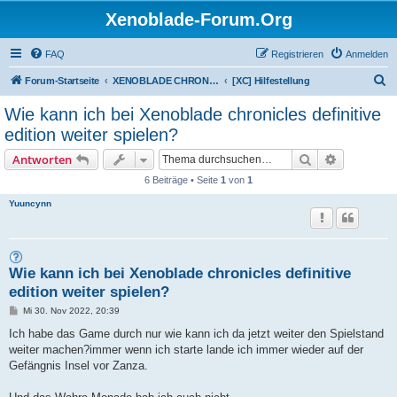
Xenoblade-Forum.Org
FAQ
Registrieren
Anmelden
S
Forum-Startseite
XENOBLADE CHRONICLES / DEFINITIVE EDITION / FUTURE CONNECTED
[XC] Hilfestellung
u
Wie kann ich bei Xenoblade chronicles definitive
c
edition weiter spielen?
h
Suche
Erweiterte
Antworten
e
6 Beiträge • Seite
1
von
1
Yuuncynn
Wie kann ich bei Xenoblade chronicles definitive
edition weiter spielen?
B
Mi 30. Nov 2022, 20:39
e
i
Ich habe das Game durch nur wie kann ich da jetzt weiter den Spielstand
t
weiter machen?immer wenn ich starte lande ich immer wieder auf der
r
a
Gefängnis Insel vor Zanza.
g