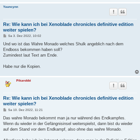
Yuuncynn
Re: Wie kann ich bei Xenoblade chronicles definitive edition
weiter spielen?
B
Sa 3. Dez 2022, 10:02
e
i
Und wo ist das Wahre Monado welches Shulk angeblich nach dem
t
Endboss bekommen haben soll?
r
a
Zumindest laut Text am Ende.
g
Habe nur die Kopien.
Pikarobbi
Re: Wie kann ich bei Xenoblade chronicles definitive edition
weiter spielen?
B
Sa 10. Dez 2022, 11:21
e
i
Das wahre Monado bekommt man ja nur während des Endkampfes.
t
Wenn du wieder in der Gefängnisinsel weiterspielst, dann bist du wieder
r
a
auf dem Stand vor dem Endkampf, also ohne das wahre Monado.
g