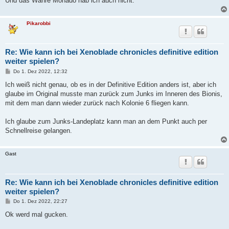
Und das Wahre Monado hab ich auch nicht.
Pikarobbi
Re: Wie kann ich bei Xenoblade chronicles definitive edition
weiter spielen?
B
Do 1. Dez 2022, 12:32
e
i
Ich weiß nicht genau, ob es in der Definitive Edition anders ist, aber ich
t
glaube im Original musste man zurück zum Junks im Inneren des Bionis,
r
a
mit dem man dann wieder zurück nach Kolonie 6 fliegen kann.
g
Ich glaube zum Junks-Landeplatz kann man an dem Punkt auch per
Schnellreise gelangen.
Gast
Re: Wie kann ich bei Xenoblade chronicles definitive edition
weiter spielen?
B
Do 1. Dez 2022, 22:27
e
i
Ok werd mal gucken.
t
r