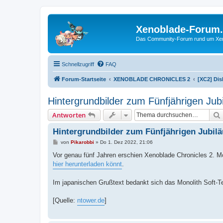
Xenoblade-Forum
Das Community-Forum rund um Xenob
Schnellzugriff
FAQ
Forum-Startseite
XENOBLADE CHRONICLES 2
[XC2] Di
Hintergrundbilder zum Fünfjährigen Jub
Antworten
Hintergrundbilder zum Fünfjährigen Jubil
B
von
Pikarobbi
»
Do 1. Dez 2022, 21:06
e
i
Vor genau fünf Jahren erschien Xenoblade Chronicles 2. Mon
t
hier herunterladen könnt
.
r
a
g
Im japanischen Grußtext bedankt sich das Monolith Soft-T
[Quelle:
ntower.de
]