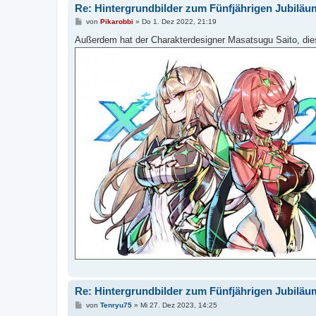
Re: Hintergrundbilder zum Fünfjährigen Jubiläu
B
von
Pikarobbi
»
Do 1. Dez 2022, 21:19
e
i
Außerdem hat der Charakterdesigner Masatsugu Saito, di
t
r
a
g
Re: Hintergrundbilder zum Fünfjährigen Jubiläu
B
von
Tenryu75
»
Mi 27. Dez 2023, 14:25
e