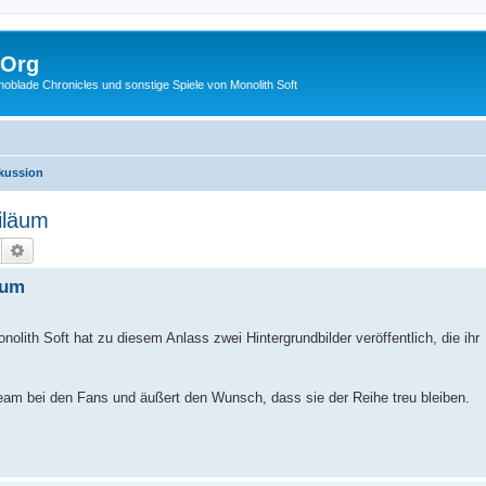
.Org
lade Chronicles und sonstige Spiele von Monolith Soft
skussion
iläum
Suche
Erweiterte Suche
äum
olith Soft hat zu diesem Anlass zwei Hintergrundbilder veröffentlich, die ihr
eam bei den Fans und äußert den Wunsch, dass sie der Reihe treu bleiben.