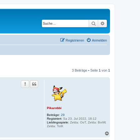
Suche
Erweiterte Suche
Registrieren
Anmelden
3 Beiträge • Seite
1
von
1
Pikarobbi
Beiträge:
29
Registriert:
Sa 23. Jul 2022, 18:12
Lieblingsspiele:
Zelda: OoT, Zelda: BotW,
Zelda: TotK
N
a