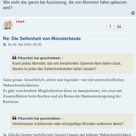
Wie sieht das ganze bei Ausrüstung, die von Monstern fallen gelassen
wird?
Lloyd
Re: Die Seltenheit von Monsterbeute
B
So 30. Okt 2022, 03:20
e
i
t
Pikarobbi
hat geschrieben:
↑
r
a
Kann jedes Monster, das ein bestimmtes Sammel-Item fallen lässt,
g
dieses in jeder der Seltenheitsstufen fallen lassen?
Ganz genau.
Gewöhnlich
,
selten
und
legendär
- nur mit unterschiedlichen
Wahrscheinlichkeiten.
Es gibt verschiedene Möglichkeiten diese zu manipulieren, wie etwa mit
Zusatzeffekten beim Kochen und als Bonus der Harmoniesteigerung der
Kolonien.
Pikarobbi
hat geschrieben:
↑
Hinterlassen schillernde oder einzigartige Monster seltenere Items?
Ja,
Glücks-Gegner
(
schillernde Gegner
) lassen mit höherer Wahrscheinlichkeit