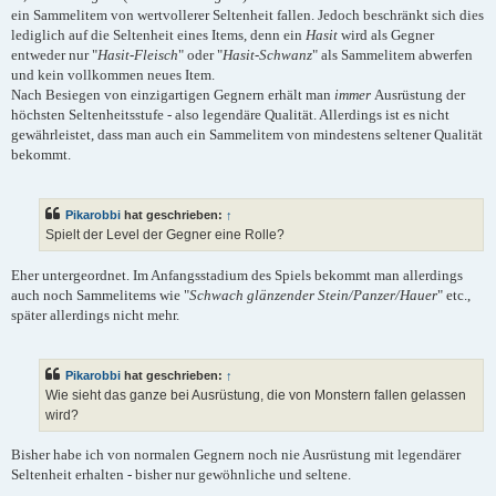
ein Sammelitem von wertvollerer Seltenheit fallen. Jedoch beschränkt sich dies
lediglich auf die Seltenheit eines Items, denn ein
Hasit
wird als Gegner
entweder nur "
Hasit-Fleisch
" oder "
Hasit-Schwanz
" als Sammelitem abwerfen
und kein vollkommen neues Item.
Nach Besiegen von einzigartigen Gegnern erhält man
immer
Ausrüstung der
höchsten Seltenheitsstufe - also legendäre Qualität. Allerdings ist es nicht
gewährleistet, dass man auch ein Sammelitem von mindestens seltener Qualität
bekommt.
Pikarobbi
hat geschrieben:
↑
Spielt der Level der Gegner eine Rolle?
Eher untergeordnet. Im Anfangsstadium des Spiels bekommt man allerdings
auch noch Sammelitems wie "
Schwach glänzender Stein/Panzer/Hauer
" etc.,
später allerdings nicht mehr.
Pikarobbi
hat geschrieben:
↑
Wie sieht das ganze bei Ausrüstung, die von Monstern fallen gelassen
wird?
Bisher habe ich von normalen Gegnern noch nie Ausrüstung mit legendärer
Seltenheit erhalten - bisher nur gewöhnliche und seltene.