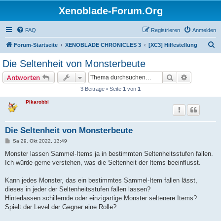
Xenoblade-Forum.Org
FAQ
Registrieren
Anmelden
S
Forum-Startseite
XENOBLADE CHRONICLES 3
[XC3] Hilfestellung
u
Die Seltenheit von Monsterbeute
c
Suche
Erweiterte
Antworten
h
3 Beiträge • Seite
1
von
1
e
Pikarobbi
Die Seltenheit von Monsterbeute
B
Sa 29. Okt 2022, 13:49
e
i
Monster lassen Sammel-Items ja in bestimmten Seltenheitsstufen fallen.
t
Ich würde gerne verstehen, was die Seltenheit der Items beeinflusst.
r
a
g
Kann jedes Monster, das ein bestimmtes Sammel-Item fallen lässt,
dieses in jeder der Seltenheitsstufen fallen lassen?
Hinterlassen schillernde oder einzigartige Monster seltenere Items?
Spielt der Level der Gegner eine Rolle?