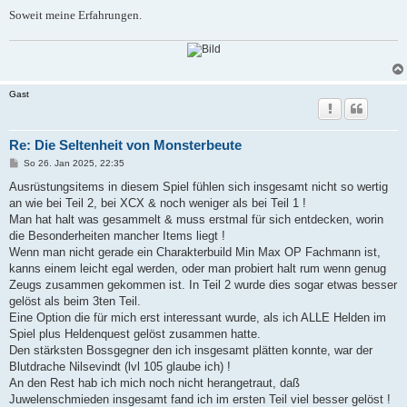
Soweit meine Erfahrungen.
Gast
Re: Die Seltenheit von Monsterbeute
B
So 26. Jan 2025, 22:35
e
i
Ausrüstungsitems in diesem Spiel fühlen sich insgesamt nicht so wertig
t
an wie bei Teil 2, bei XCX & noch weniger als bei Teil 1 !
r
a
Man hat halt was gesammelt & muss erstmal für sich entdecken, worin
g
die Besonderheiten mancher Items liegt !
Wenn man nicht gerade ein Charakterbuild Min Max OP Fachmann ist,
kanns einem leicht egal werden, oder man probiert halt rum wenn genug
Zeugs zusammen gekommen ist. In Teil 2 wurde dies sogar etwas besser
gelöst als beim 3ten Teil.
Eine Option die für mich erst interessant wurde, als ich ALLE Helden im
Spiel plus Heldenquest gelöst zusammen hatte.
Den stärksten Bossgegner den ich insgesamt plätten konnte, war der
Blutdrache Nilsevindt (lvl 105 glaube ich) !
An den Rest hab ich mich noch nicht herangetraut, daß
Juwelenschmieden insgesamt fand ich im ersten Teil viel besser gelöst !