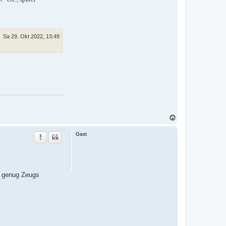
Sa 29. Okt 2022, 13:49
N
a
c
Gast
h
o
b
e
n
n genug Zeugs