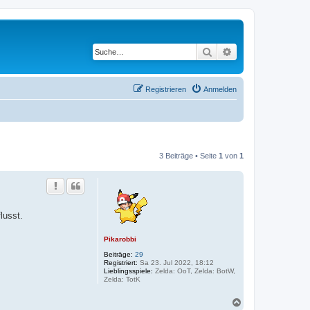
Suche
Erweiterte Suche
Registrieren
Anmelden
3 Beiträge • Seite
1
von
1
lusst.
Pikarobbi
Beiträge:
29
Registriert:
Sa 23. Jul 2022, 18:12
Lieblingsspiele:
Zelda: OoT, Zelda: BotW,
Zelda: TotK
N