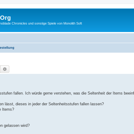
.Org
lade Chronicles und sonstige Spiele von Monolith Soft
festellung
Suche
Erweiterte Suche
tufen fallen. Ich würde gerne verstehen, was die Seltenheit der Items beeinf
lässt, dieses in jeder der Seltenheitsstufen fallen lassen?
re Items?
en gelassen wird?