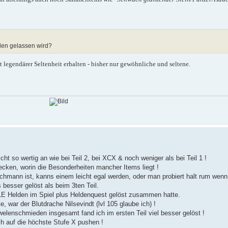
llen gelassen wird?
legendärer Seltenheit erhalten - bisher nur gewöhnliche und seltene.
ht so wertig an wie bei Teil 2, bei XCX & noch weniger als bei Teil 1 !
cken, worin die Besonderheiten mancher Items liegt !
hmann ist, kanns einem leicht egal werden, oder man probiert halt rum wen
besser gelöst als beim 3ten Teil.
ALLE Helden im Spiel plus Heldenquest gelöst zusammen hatte.
 war der Blutdrache Nilsevindt (lvl 105 glaube ich) !
elenschmieden insgesamt fand ich im ersten Teil viel besser gelöst !
ch auf die höchste Stufe X pushen !