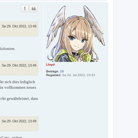
a
c
h
o
b
e
n
Sa 29. Okt 2022, 13:49
Kolonien.
Lloyd
Sa 29. Okt 2022, 13:49
Beiträge:
28
Registriert:
Sa 23. Jul 2022, 23:32
t sich dies lediglich
ein vollkommen neues
icht gewährleistet, dass
Sa 29. Okt 2022, 13:49
r
" etc., später