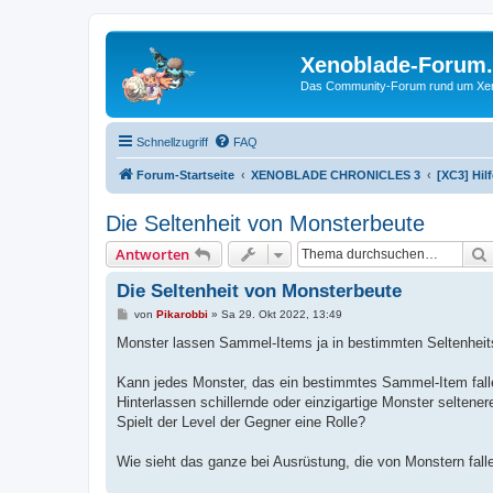
Xenoblade-Forum
Das Community-Forum rund um Xenob
Schnellzugriff
FAQ
Forum-Startseite
XENOBLADE CHRONICLES 3
[XC3] Hil
Die Seltenheit von Monsterbeute
Antworten
Die Seltenheit von Monsterbeute
B
von
Pikarobbi
»
Sa 29. Okt 2022, 13:49
e
i
Monster lassen Sammel-Items ja in bestimmten Seltenheitss
t
r
a
Kann jedes Monster, das ein bestimmtes Sammel-Item fallen 
g
Hinterlassen schillernde oder einzigartige Monster seltene
Spielt der Level der Gegner eine Rolle?
Wie sieht das ganze bei Ausrüstung, die von Monstern fall