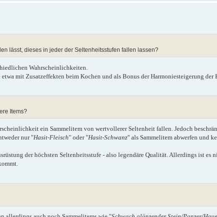
 lässt, dieses in jeder der Seltenheitsstufen fallen lassen?
chiedlichen Wahrscheinlichkeiten.
e etwa mit Zusatzeffekten beim Kochen und als Bonus der Harmoniesteigerung der 
nere Items?
rscheinlichkeit ein Sammelitem von wertvollerer Seltenheit fallen. Jedoch beschränk
ntweder nur "
Hasit-Fleisch
" oder "
Hasit-Schwanz
" als Sammelitem abwerfen und k
srüstung der höchsten Seltenheitsstufe - also legendäre Qualität. Allerdings ist es n
ekommt.
n allerdings auch noch Sammelitems wie "
Schwach glänzender Stein/Panzer/Haue