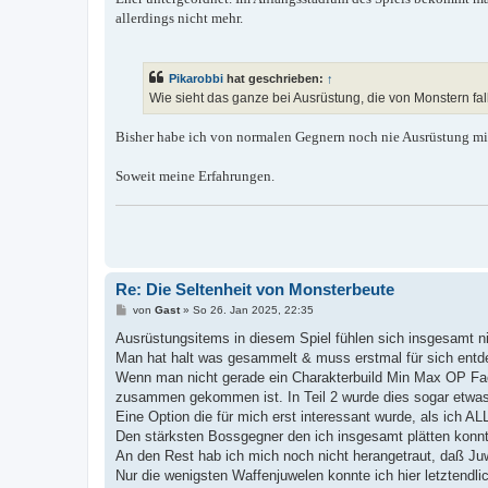
allerdings nicht mehr.
Pikarobbi
hat geschrieben:
↑
Wie sieht das ganze bei Ausrüstung, die von Monstern fa
Bisher habe ich von normalen Gegnern noch nie Ausrüstung mit 
Soweit meine Erfahrungen.
Re: Die Seltenheit von Monsterbeute
B
von
Gast
»
So 26. Jan 2025, 22:35
e
i
Ausrüstungsitems in diesem Spiel fühlen sich insgesamt nic
t
Man hat halt was gesammelt & muss erstmal für sich entde
r
a
Wenn man nicht gerade ein Charakterbuild Min Max OP Fac
g
zusammen gekommen ist. In Teil 2 wurde dies sogar etwas 
Eine Option die für mich erst interessant wurde, als ich 
Den stärksten Bossgegner den ich insgesamt plätten konnte,
An den Rest hab ich mich noch nicht herangetraut, daß Juw
Nur die wenigsten Waffenjuwelen konnte ich hier letztendli