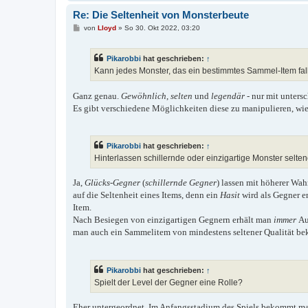
Re: Die Seltenheit von Monsterbeute
B
von
Lloyd
»
So 30. Okt 2022, 03:20
e
i
t
Pikarobbi
hat geschrieben:
↑
r
a
Kann jedes Monster, das ein bestimmtes Sammel-Item fallen
g
Ganz genau.
Gewöhnlich
,
selten
und
legendär
- nur mit unters
Es gibt verschiedene Möglichkeiten diese zu manipulieren, wi
Pikarobbi
hat geschrieben:
↑
Hinterlassen schillernde oder einzigartige Monster selte
Ja,
Glücks-Gegner
(
schillernde Gegner
) lassen mit höherer Wah
auf die Seltenheit eines Items, denn ein
Hasit
wird als Gegner e
Item.
Nach Besiegen von einzigartigen Gegnern erhält man
immer
Au
man auch ein Sammelitem von mindestens seltener Qualität b
Pikarobbi
hat geschrieben:
↑
Spielt der Level der Gegner eine Rolle?
Eher untergeordnet. Im Anfangsstadium des Spiels bekommt ma