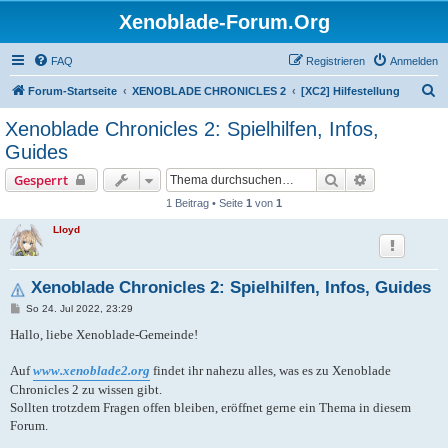
Xenoblade-Forum.Org
FAQ
Registrieren
Anmelden
S
Forum-Startseite
XENOBLADE CHRONICLES 2
[XC2] Hilfestellung
u
Xenoblade Chronicles 2: Spielhilfen, Infos,
c
Guides
h
Suche
Erweiterte S
Gesperrt
e
1 Beitrag • Seite
1
von
1
Lloyd
Xenoblade Chronicles 2: Spielhilfen, Infos, Guides
B
So 24. Jul 2022, 23:29
e
i
Hallo, liebe Xenoblade-Gemeinde!
t
r
a
Auf
www.xenoblade2.org
findet ihr nahezu alles, was es zu Xenoblade
g
Chronicles 2 zu wissen gibt.
Sollten trotzdem Fragen offen bleiben, eröffnet gerne ein Thema in diesem
Forum.